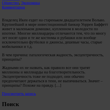
Общество
,
Экономика
Комментарии
Владелец Икеи ездит на стареньком двадцатилетнем Вольво.
Крупнейший в мире инвестиционный банкир Уоррен Баффетт
живет в маленьком домишке, купленном в молодости по
ипотеке. Многие миллиардеры отличаются тем, что по многу
лет носят одни и те же костюмы и рубашки или вообще
исключительно футболки и джинсы, дешевые часы, старые
мобильники и т.д.
В чем причина: паталогическая жадность, эксцентричность,
принципы?
Жадными их не назвать, как правило все они тратят
миллионы и миллиарды на благотворительность.
Эксцентричность тоже не подходит, они обычно
предпочитают держаться в тени, не выпячиваться. Значит –
принципы? Похоже на правду. […]
Просмотреть запись
Поиск